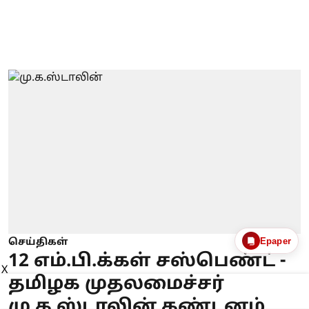
Epaper
செய்திகள்
12 எம்.பி.க்கள் சஸ்பெண்ட் -
X
தமிழக முதலமைச்சர்
மு.க.ஸ்டாலின் கண்டனம்