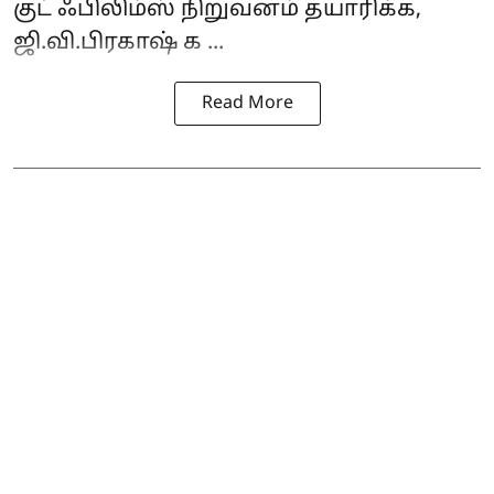
குட் ஃபிலிம்ஸ் நிறுவனம் தயாரிக்க,
ஜி.வி.பிரகாஷ் க ...
Read More