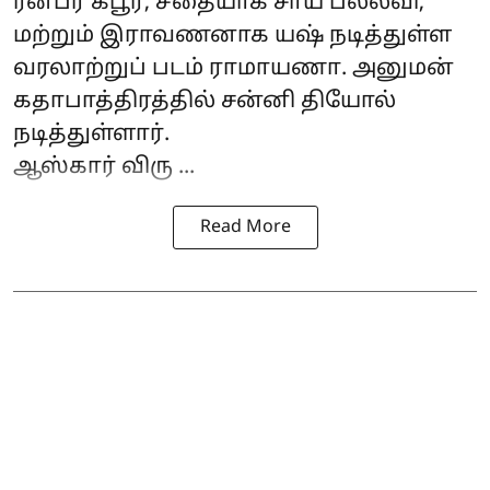
ரன்பீர் கபூர், சீதையாக சாய் பல்லவி,
மற்றும் இராவணனாக யஷ் நடித்துள்ள
வரலாற்றுப் படம் ராமாயணா. அனுமன்
கதாபாத்திரத்தில் சன்னி தியோல்
நடித்துள்ளார்.
ஆஸ்கார் விரு ...
Read More