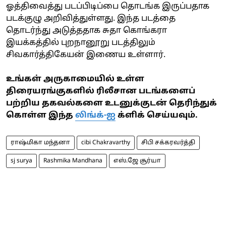
ஓத்திவைத்து படப்பிடிப்பை தொடங்க இருப்பதாக
படக்குழு அறிவித்துள்ளது. இந்த படத்தை
தொடர்ந்து அடுத்ததாக சுதா கொங்கரா
இயக்கத்தில் புறநானூறு படத்திலும்
சிவகார்த்திகேயன் இணைய உள்ளார்.
உங்கள் அருகாமையில் உள்ள
திரையரங்குகளில் ரிலீசான படங்களைப்
பற்றிய தகவல்களை உடனுக்குடன் தெரிந்துக்
கொள்ள இந்த
லிங்க்-ஐ
க்ளிக் செய்யவும்.
ராஷ்மிகா மந்தனா
cibi Chakravarthy
சிபி சக்கரவர்த்தி
sj surya
Rashmika Mandhana
எஸ்.ஜே சூர்யா