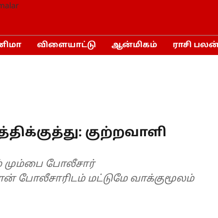
னிமா
விளையாட்டு
ஆன்மிகம்
ராசி பலன
்திக்குத்து: குற்றவாளி
் மும்பை போலீசார்
ன் போலீசாரிடம் மட்டுமே வாக்குமூலம்