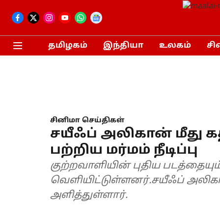
தமிழகம்
இந்தியா
உலகம்
சி
சினிமா செய்திகள்
சயீஃப் அலிகான் மீது கத
பற்றிய மர்மம் நீடிப்பு
குற்றவாளியின் புதிய படத்தையும
வெளியிட்டுள்ளனர்.சயீஃப் அலிகா
அளித்துள்ளார்.