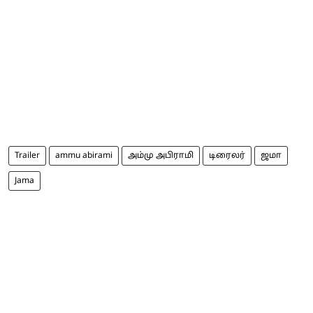
Trailer
ammu abirami
அம்மு அபிராமி
டிரைலர்
ஜமா
Jama