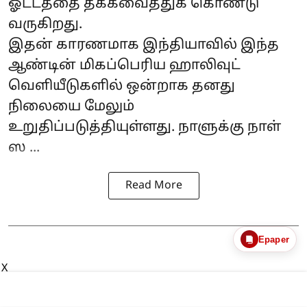
ஓட்டத்தை தக்கவைத்துக் கொண்டு
வருகிறது.
இதன் காரணமாக இந்தியாவில் இந்த
ஆண்டின் மிகப்பெரிய ஹாலிவுட்
வெளியீடுகளில் ஒன்றாக தனது
நிலையை மேலும்
உறுதிப்படுத்தியுள்ளது. நாளுக்கு நாள்
ஸ ...
Read More
Epaper
X