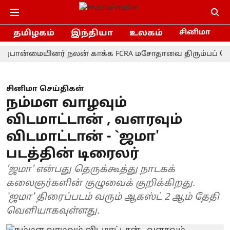
தமிழகம்
இந்தியா
உலகம்
சினிமா
்மையினர் நலன் காக்க FCRA மசோதாவை திரும்பப் பெற வேண்
சினிமா செய்திகள்
நம்மள வாழவும்
விடமாட்டான் , வளரவும்
விடமாட்டான் - `ஜமா'
படத்தின் டிரைலர்
'ஜமா' என்பது தெருக்கூத்து நாடகக்
கலைஞர்களின் குழுவைக் குறிக்கிறது.
`ஜமா' திரைப்படம் வரும் ஆகஸ்ட் 2 ஆம் தேதி
வெளியாகவுள்ளது.