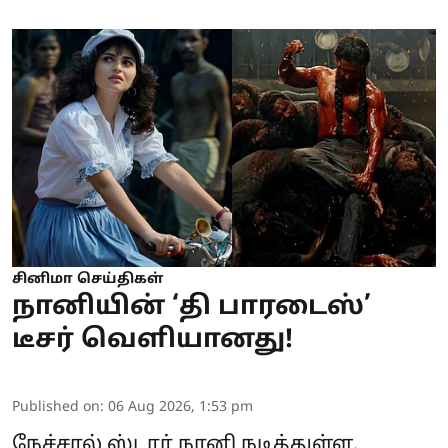
சினிமா செய்திகள்
நானியின் ‘தி பாரடைஸ்’
டீசர் வெளியானது!
Published on
:
06 Aug 2026, 1:53 pm
நேச்சரல் ஸ்டார் நானி நடித்துள்ள,