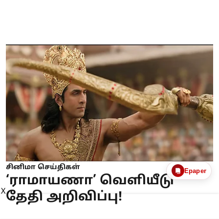
சினிமா செய்திகள்
Epaper
‘ராமாயணா’ வெளியீடு
X
தேதி அறிவிப்பு!