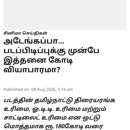
சினிமா செய்திகள்
அடேங்கப்பா...
படப்பிடிப்புக்கு முன்பே
இத்தனை கோடி
வியாபாரமா?
Published on
:
08 Aug 2026, 5:16 am
படத்தின் தமிழ்நாட்டு திரையரங்க
உரிமை, ஓ.டி.டி. உரிமை மற்றும்
சாட்டிலைட் உரிமை என ஒட்டு
மொத்தமாக ரூ.180கோடி வரை