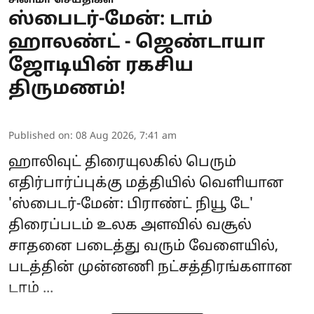
சினிமா செய்திகள்
ஸ்பைடர்-மேன்: டாம்
ஹாலண்ட் - ஜெண்டாயா
ஜோடியின் ரகசிய
திருமணம்!
Published on
:
08 Aug 2026, 7:41 am
ஹாலிவுட் திரையுலகில் பெரும்
எதிர்பார்ப்புக்கு மத்தியில் வெளியான
'
ஸ்பைடர்-மேன்: பிராண்ட் நியூ டே
'
திரைப்படம் உலக அளவில் வசூல்
சாதனை படைத்து வரும் வேளையில்,
படத்தின் முன்னணி நட்சத்திரங்களான
டாம் ...