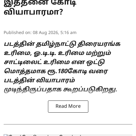
இத்தனை கோடி
வியாபாரமா?
Published on
:
08 Aug 2026, 5:16 am
படத்தின் தமிழ்நாட்டு திரையரங்க
உரிமை, ஓ.டி.டி. உரிமை மற்றும்
சாட்டிலைட் உரிமை என ஒட்டு
மொத்தமாக ரூ.180கோடி வரை
படத்தின் வியாபாரம்
முடிந்திருப்பதாக கூறப்படுகிறது.
Read More