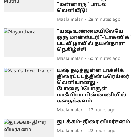
“மன்னாரு” பாடல்
வெளியீடு!
Maalaimalar
28 minutes ago
"யஷ் உண்மையிலேயே
ஒரு மான்ஸ்டர்!"-'டாக்ஸிக்'
பட விழாவில் நயன்தாரா
நெகிழ்ச்சி
Maalaimalar
60 minutes ago
யஷ் நடித்துள்ள டாக்சிக்
திரைப்படத்தின் டிரெய்லர்
வெளியானது -
போதைப்பொருள்
மாஃபியா பின்னணியில்
கதைக்களம்
Maalaimalar
17 hours ago
துடக்கம்- திரை விமர்சனம்
Maalaimalar
22 hours ago