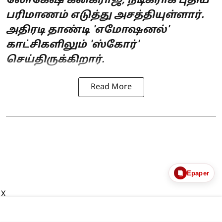
லோகேஷ் கனகராஜ், நடிகராக புதிய
பரிமாணம் எடுத்து அசத்தியுள்ளார்.
அதிரடி தாண்டி 'எமோஷனல்'
காட்சிகளிலும் 'ஸ்கோர்'
செய்திருக்கிறார்.
Read More
Epaper
X