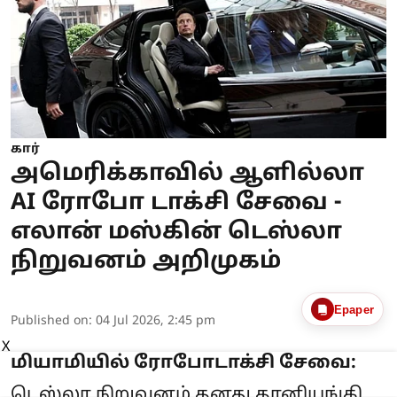
கார்
அமெரிக்காவில் ஆளில்லா
AI ரோபோ டாக்சி சேவை -
எலான் மஸ்கின் டெஸ்லா
நிறுவனம் அறிமுகம்
Epaper
Published on
:
04 Jul 2026, 2:45 pm
X
மியாமியில் ரோபோடாக்சி சேவை:
டெஸ்லா நிறுவனம் தனது தானியங்கி