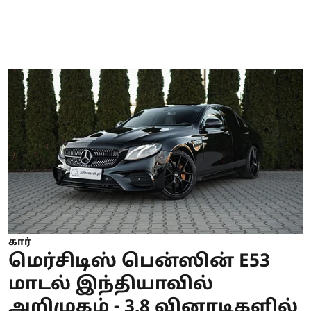
கார்
மெர்சிடிஸ் பென்ஸின் E53
மாடல் இந்தியாவில்
அறிமுகம் - 3.8 வினாடிகளில்