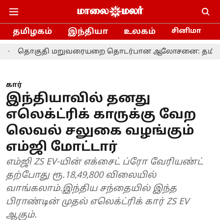
தமிழகம்
இந்தியா
உலகம்
சினிமா
தி மறுவரையறை தொடர்பான ஆலோசனை: தமிழக எம்.பி.க்களு
கார்
இந்தியாவில் தனது
எலெக்ட்ரிக் காருக்கு வேற
லெவல் சலுகை வழங்கும்
எம்ஜி மோட்டார்
எம்ஜி ZS EV-யின் எக்சைட் ப்ரோ வேரியண்ட்
தற்போது ரூ.18,49,800 விலையில்
வாங்கலாம்.இந்திய சந்தையில் இந்த
பிராண்டின் முதல் எலெக்ட்ரிக் கார் ZS EV
ஆகும்.