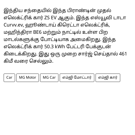
இந்திய சந்தையில் இந்த பிராண்டின் முதல்
எலெக்ட்ரிக் கார் ZS EV ஆகும். இந்த எஸ்யூவி டாடா
Curvv.ev, ஹூண்டாய் கிரெட்டா எலெக்ட்ரிக்,
மஹிந்திரா BE6 மற்றும் நாட்டில் உள்ள பிற
மாடல்களுக்கு போட்டியாக அமைகிறது. இந்த
எலெக்ட்ரிக் கார் 50.3 kWh பேட்டரி பேக்குடன்
கிடைக்கிறது. இது ஒரு முறை சார்ஜ் செய்தால் 461
கிமீ வரை செல்லும்.
Car
MG Motor
MG Car
எம்ஜி மோட்டார்
எம்ஜி கார்