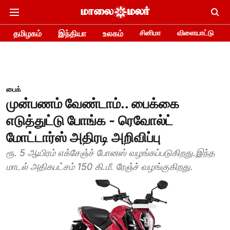
தமிழகம்
இந்தியா
உலகம்
சினிமா
விளையாட்டு
பைக்
முன்பணம் வேண்டாம்.. பைக்கை
எடுத்துட்டு போங்க - ரெவோல்ட்
மோட்டார்ஸ் அதிரடி அறிவிப்பு
ரூ. 5 ஆயிரம் எக்சேஞ்ச் போனஸ் வழங்கப்படுகிறது.இந்த
மாடல் அதிகபட்சம் 150 கி.மீ. ரேஞ்ச் வழங்குகிறது.