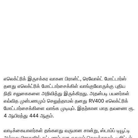
எலெக்ட்ரிக் இருசக்கர வாகன பிரான்ட், ரெவோல்ட் மோட்டார்ஸ்
தனது எலெக்ட்ரிக் மோட்டார்சைக்கிள் வாங்குவோருக்கு புதிய
நிதி சலுகைகளை அறிவித்து இருக்கிறது. அதன்படி பயனர்கள்
எவ்வித முன்பணமும் செலுத்தாமல் தனது RV400 எலெக்ட்ரிக்
மோட்டார்சைக்கிளை வாங்க முடியும். இதற்கான மாத தவணை ரூ.
4 ஆயிரத்து 444 ஆகும்.
வாடிக்கையாளர்கள் தங்களது வருமான சான்று, ஸ்டாம்ப் டியூட்டி
அல்லது பிராசஸிங் கட்டணம் என எதுவும் செலுத்தாமல், டிஜிட்டல்