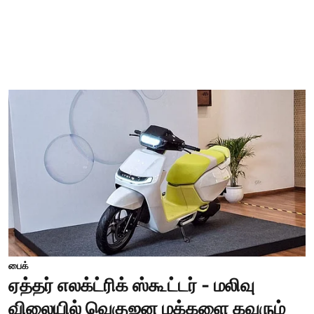
பைக்
ஏத்தர் எலக்ட்ரிக் ஸ்கூட்டர் - மலிவு
விலையில் வெகுஜன மக்களை கவரும்