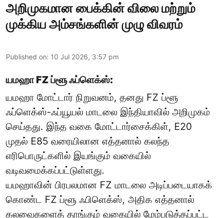
அறிமுகமான பைக்கின் விலை மற்றும்
முக்கிய அம்சங்களின் முழு விவரம்
Published on
:
10 Jul 2026, 3:57 pm
யமஹா FZ ப்ளூ ஃப்ளெக்ஸ்:
யமஹா மோட்டார் நிறுவனம், தனது FZ ப்ளூ
ஃப்ளெக்ஸ்-ஃப்யூயல் மாடலை இந்தியாவில் அறிமுகம்
செய்தது. இந்த வகை மோட்டார்சைக்கிள், E20
முதல் E85 வரையிலான எத்தனால் கலந்த
எரிபொருட்களில் இயங்கும் வகையில்
வடிவமைக்கப்பட்டுள்ளது.
யமஹாவின் பிரபலமான FZ மாடலை அடிப்படையாகக்
கொண்ட FZ ப்ளூ ஃபிளெக்ஸ், அதிக எத்தனால்
கலவைகளைத் தாங்கும் வகையில் மேம்படுத்தப்பட்ட