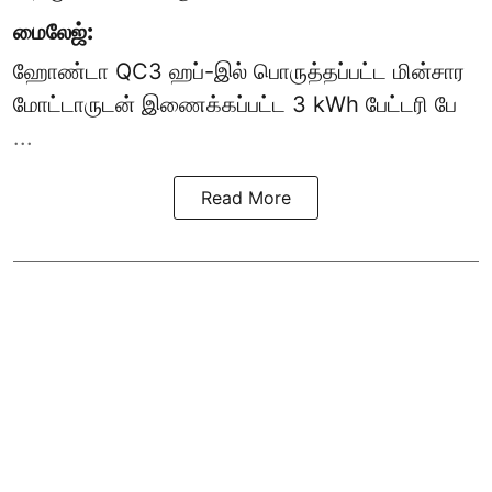
மைலேஜ்:
ஹோண்டா QC3 ஹப்-இல் பொருத்தப்பட்ட மின்சார
மோட்டாருடன் இணைக்கப்பட்ட 3 kWh பேட்டரி பே
...
Read More