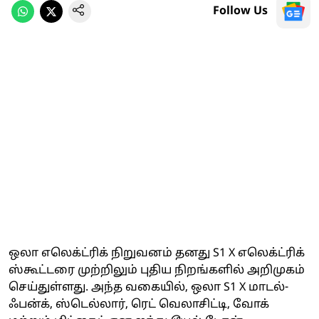
Follow Us
ஒலா எலெக்ட்ரிக் நிறுவனம் தனது S1 X எலெக்ட்ரிக்
ஸ்கூட்டரை முற்றிலும் புதிய நிறங்களில் அறிமுகம்
செய்துள்ளது. அந்த வகையில், ஒலா S1 X மாடல்-
ஃபன்க், ஸ்டெல்லார், ரெட் வெலாசிட்டி, வோக்