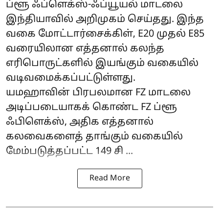
ப்ளூ ஃப்ளெக்ஸ்-ஃப்யூயல் மாடலை
இந்தியாவில் அறிமுகம் செய்தது. இந்த
வகை மோட்டார்சைக்கிள், E20 முதல் E85
வரையிலான எத்தனால் கலந்த
எரிபொருட்களில் இயங்கும் வகையில்
வடிவமைக்கப்பட்டுள்ளது.
யமஹாவின் பிரபலமான FZ மாடலை
அடிப்படையாகக் கொண்ட FZ ப்ளூ
ஃபிளெக்ஸ், அதிக எத்தனால்
கலவைகளைத் தாங்கும் வகையில்
மேம்படுத்தப்பட்ட 149 சி ...
Read More