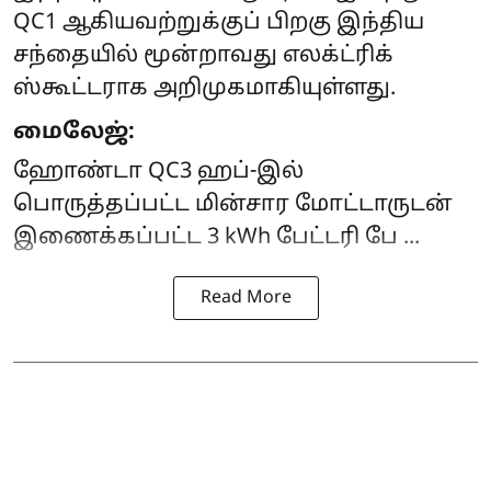
QC1 ஆகியவற்றுக்குப் பிறகு இந்திய
சந்தையில் மூன்றாவது எலக்ட்ரிக்
ஸ்கூட்டராக அறிமுகமாகியுள்ளது.
மைலேஜ்:
ஹோண்டா QC3 ஹப்-இல்
பொருத்தப்பட்ட மின்சார மோட்டாருடன்
இணைக்கப்பட்ட 3 kWh பேட்டரி பே ...
Read More