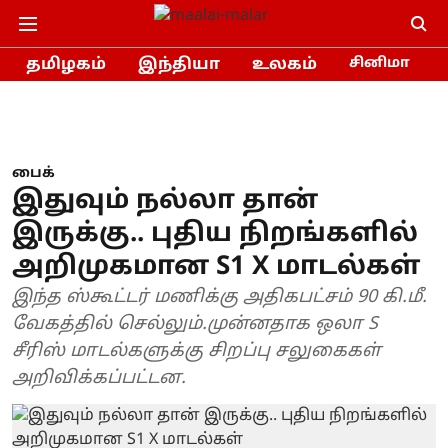
தமிழகம்
இந்தியா
உலகம்
சினிமா
பைக்
இதுவும் நல்லா தான்
இருக்கு.. புதிய நிறங்களில்
அறிமுகமான S1 X மாடல்கள்
இந்த ஸ்கூட்டர் மணிக்கு அதிகபட்சம் 90 கி.மீ.
வேகத்தில் செல்லும்.முன்னதாக ஒலா S
சீரிஸ் மாடல்களுக்கு சிறப்பு சலுகைகள்
அறிவிக்கப்பட்டன.