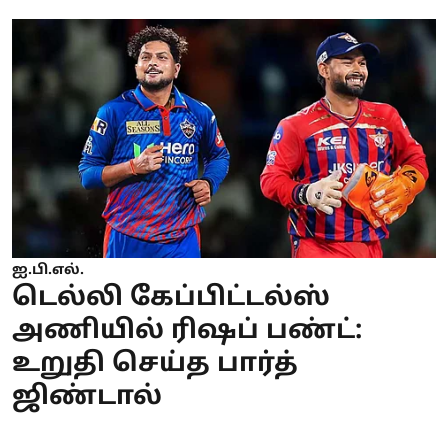
ஐ.பி.எல்.
டெல்லி கேப்பிட்டல்ஸ்
அணியில் ரிஷப் பண்ட்:
உறுதி செய்த பார்த்
ஜிண்டால்