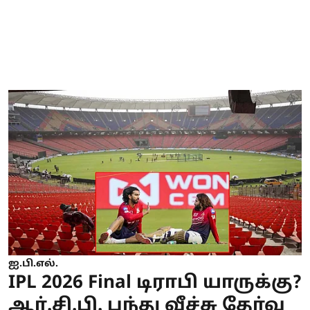
ஐ.பி.எல்.
IPL 2026 Final டிராபி யாருக்கு?
ஆர்.சி.பி. பந்து வீச்சு தேர்வு