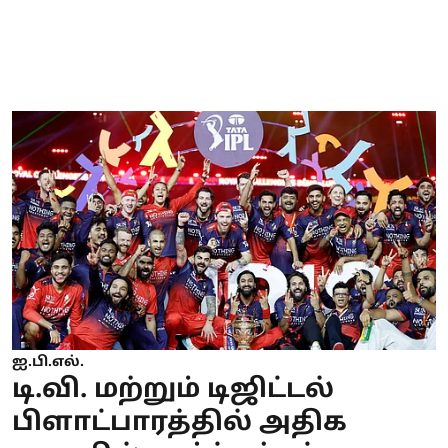
ஐ.பி.எல்.
டி.வி. மற்றும் டிஜிட்டல்
பிளாட்பாரத்தில் அதிக