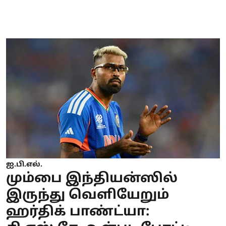
ஐ.பி.எல்.
மும்பை இந்தியன்ஸில்
இருந்து வெளியேறும்
ஹர்திக் பாண்ட்யா: