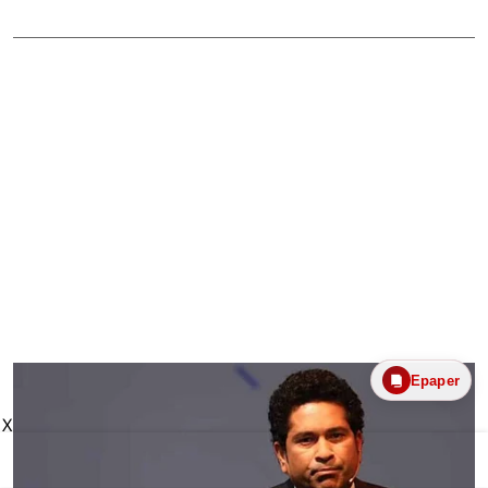
Epaper
X