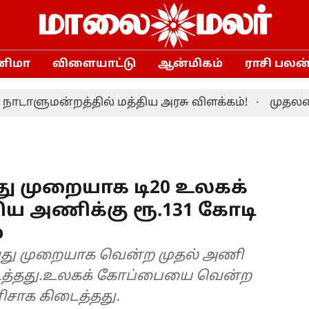
னிமா
விளையாட்டு
ஆன்மிகம்
ராசி பலன
மன்றத்தில் மத்திய அரசு விளக்கம்!
முதலமைச்சர் 
து முறையாக டி20 உலகக்
ய அணிக்கு ரூ.131 கோடி
்
வது முறையாக வென்ற முதல் அணி
த்தது.உலகக் கோப்பையை வென்ற
ிசாக கிடைத்தது.