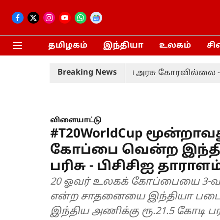
தமிழகம்
இந்தியா
உலகம்
சி
Breaking News
மாற்றியமைக்க தமிழ்நாடு அரசு கோரவில்லை - நாடாளு
விளையாட்டு
#T20WorldCup மூன்றாவ
கோப்பை வென்ற இந்தி
பரிசு - பிசிசிஐ தாராளம
20 ஓவர் உலகக் கோப்பையை 3-
என்ற சாதனையை இந்தியா படை
இந்திய அணிக்கு ரூ.21.5 கோடி பர