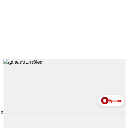
Epaper
X