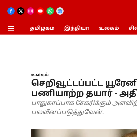
தமிழகம்
இந்தியா
உலகம்
சி
உலகம்
செறிவூட்டப்பட்ட யூரே
பணியாற்ற தயார் - அதிபர
பாதுகாப்பாக சேகரிக்கும் அளவ
பலவீனப்படுத்துவேன்.