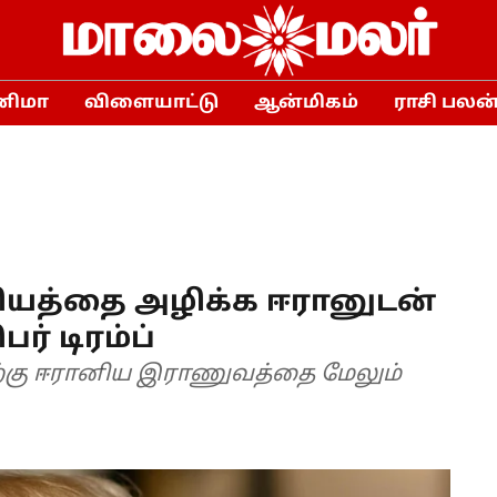
னிமா
விளையாட்டு
ஆன்மிகம்
ராசி பலன
னியத்தை அழிக்க ஈரானுடன்
் டிரம்ப்
ிற்கு ஈரானிய இராணுவத்தை மேலும்