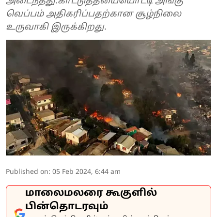
அடைந்தது.காட்டுத்தீயையொட்டி அங்கு
வெப்பம் அதிகரிப்பதற்கான சூழ்நிலை
உருவாகி இருக்கிறது.
Published on
:
05 Feb 2024, 6:44 am
மாலைமலரை கூகுளில்
பின்தொடரவும்