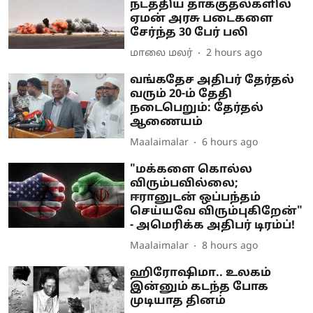
நடத்திய தாக்குதல்களில்
ஏமன் அரசு படைகளை
சேர்ந்த 30 பேர் பலி
மாலை மலர்
2 hours ago
வங்கதேச அதிபர் தேர்தல்
வரும் 20-ம் தேதி
நடைபெறும்: தேர்தல்
ஆணையம்
Maalaimalar
6 hours ago
"மக்களை கொல்ல
விரும்பவில்லை;
ஈரானுடன் ஒப்பந்தம்
செய்யவே விரும்புகிறேன்"
- அமெரிக்க அதிபர் டிரம்ப்!
Maalaimalar
8 hours ago
ஹிரோஷிமா.. உலகம்
இன்னும் கடந்த போக
முடியாத தினம்