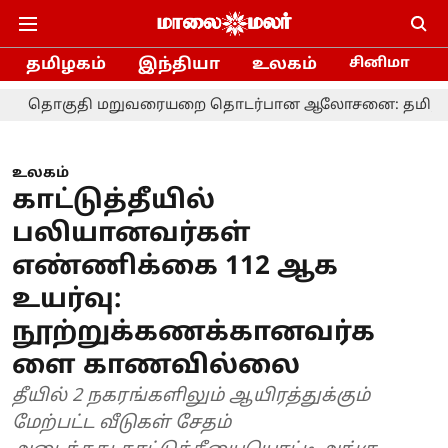
தமிழகம்
இந்தியா
உலகம்
சினிமா
ி மறுவரையறை தொடர்பான ஆலோசனை: தமிழக எம்.பி.க்களுக
உலகம்
காட்டுத்தீயில்
பலியானவர்கள்
எண்ணிக்கை 112 ஆக
உயர்வு:
நூற்றுக்கணக்கானவர்க
ளை காணவில்லை
தீயில் 2 நகரங்களிலும் ஆயிரத்துக்கும்
மேற்பட்ட வீடுகள் சேதம்