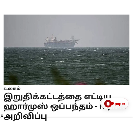
உலகம்
இறுதிக்கட்டத்தை எட்டிய
Epaper
ஹார்முஸ் ஒப்பந்தம் - ஈரான்
அறிவிப்பு
X