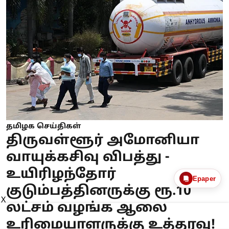
தமிழக செய்திகள்
திருவள்ளூர் அமோனியா
வாயுக்கசிவு விபத்து -
உயிரிழந்தோர்
Epaper
குடும்பத்தினருக்கு ரூ.10
X
லட்சம் வழங்க ஆலை
உரிமையாளருக்கு உத்தரவு!