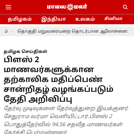
தமிழகம்
இந்தியா
உலகம்
சினிமா
குதி மறுவரையறை தொடர்பான ஆலோசனை: தமிழக எம்.பி.க்க
தமிழக செய்திகள்
பிளஸ் 2
மாணவர்களுக்கான
தற்காலிக மதிப்பெண்
சான்றிதழ் வழங்கப்படும்
தேதி அறிவிப்பு
தேர்வு முடிவுகளை தேர்வுத்துறை இயக்குனர்
சேதுராம வர்மா வெளியிட்டார்.பிளஸ் 2
பொதுத்தேர்வில் 94.56 சதவீத மாணவர்கள்
தேர்ச்சி பெற்றுள்ளனர்.