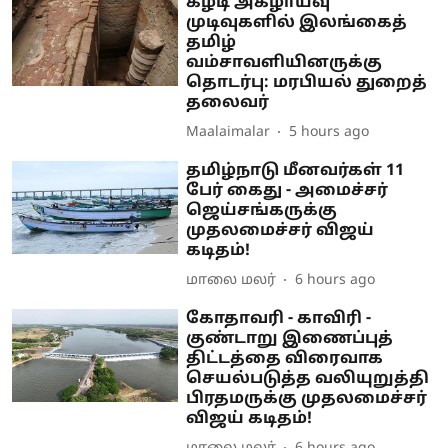
கீழடி அகழாய்வு
முடிவுகளில் இலங்கைத்
தமிழ்
வம்சாவளியினருக்கு
தொடர்பு: மரபியல் துறைத்
தலைவர்
Maalaimalar
5 hours ago
தமிழ்நாடு மீனவர்கள் 11
பேர் கைது - அமைச்சர்
ஜெய்சங்கருக்கு
முதலமைச்சர் விஜய்
கடிதம்!
மாலை மலர்
6 hours ago
கோதாவரி - காவிரி -
குண்டாறு இணைப்புத்
திட்டத்தை விரைவாக
செயல்படுத்த வலியுறுத்தி
பிரதமருக்கு முதலமைச்சர்
விஜய் கடிதம்!