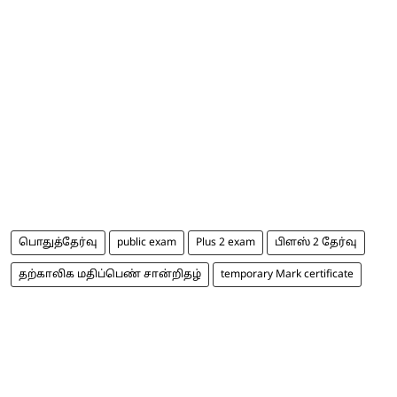
பொதுத்தேர்வு
public exam
Plus 2 exam
பிளஸ் 2 தேர்வு
தற்காலிக மதிப்பெண் சான்றிதழ்
temporary Mark certificate