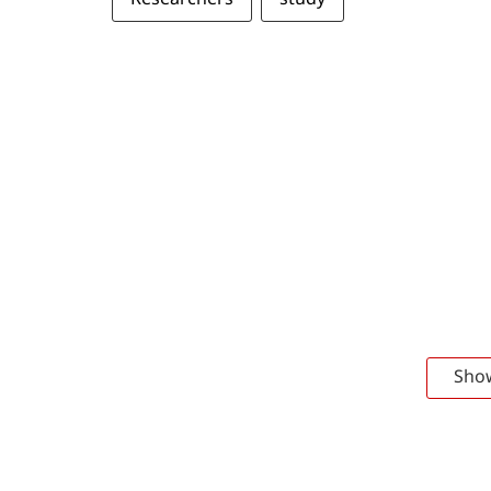
Researchers
study
Sho