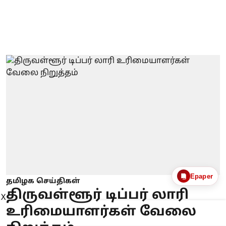
Epaper
தமிழக செய்திகள்
திருவள்ளூர் டிப்பர் லாரி
X
உரிமையாளர்கள் வேலை