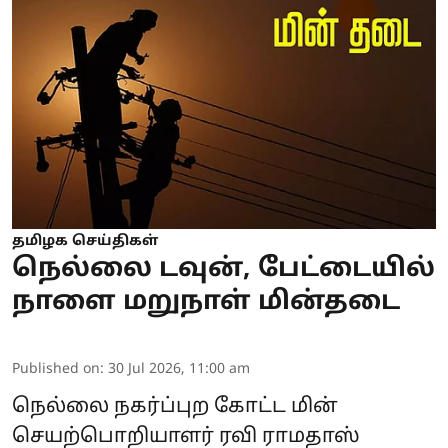
தமிழக செய்திகள்
நெல்லை டவுன், பேட்டையில்
நாளை மறுநாள் மின்தடை
Published on
:
30 Jul 2026, 11:00 am
நெல்லை நகர்ப்புற கோட்ட மின்
செயற்பொறியாளர் ரவி ராமதாஸ்