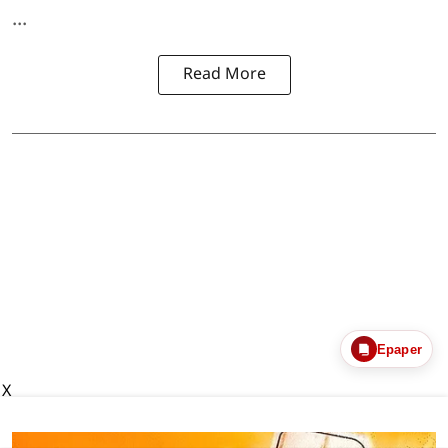
...
Read More
Epaper
X