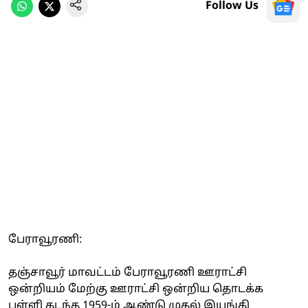
Follow Us
பேராவூரணி:
தஞ்சாவூர் மாவட்டம் பேராவூரணி ஊராட்சி
ஒன்றியம் மேற்கு ஊராட்சி ஒன்றிய தொடக்க
பள்ளி கடந்த 1959-ம் ஆண்டு முதல் இயங்கி