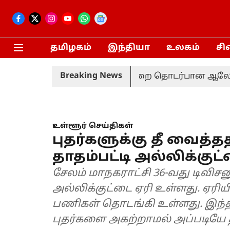
தமிழகம்
இந்தியா
உலகம்
சி
Breaking News
ையம்
தொகுதி மறுவரையறை தொடர்பான ஆலோசனை: தம
உள்ளூர் செய்திகள்
புதர்களுக்கு தீ வைத
தாதம்பட்டி அல்லிக்குட்
சேலம் மாநகராட்சி 36-வது டிவிசனு
அல்லிக்குட்டை ஏரி உள்ளது. ஏரியி
பணிகள் தொடங்கி உள்ளது. இந்த
புதர்களை அகற்றாமல் அப்படியே த