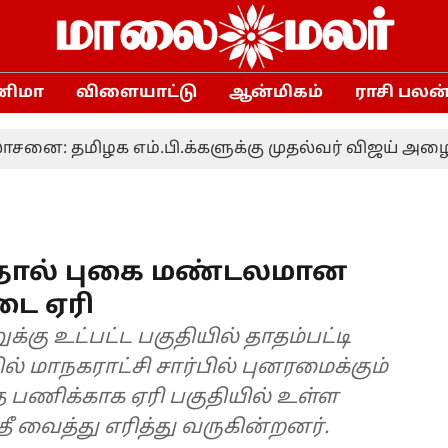
னிமா
விளையாட்டு
ஆன்மிகம்
ராசி பலன
ிழக எம்.பி.க்களுக்கு முதல்வர் விஜய் அழைப்ப
்ததால் புகை மண்டலமான
டை ஏரி
க்கு உட்பட்ட பகுதியில் தாதம்பட்டி
ல் மாநகராட்சி சார்பில் புனரமைக்கும்
 பணிக்காக ஏரி பகுதியில் உள்ள
ீ வைத்து எரித்து வருகின்றனர்.