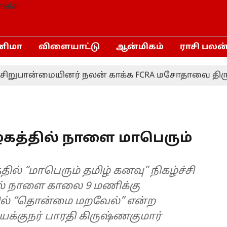
னிமா
விளையாட்டு
ஆன்மிகம்
ராசி பலன
பான்மையினர் நலன் காக்க FCRA மசோதாவை திரும்பப் 
கத்தில் நாளை மாபெரும்
யில் “தொன்மை மறவேல்” என்ற
ிருஷ்ணகுமார்