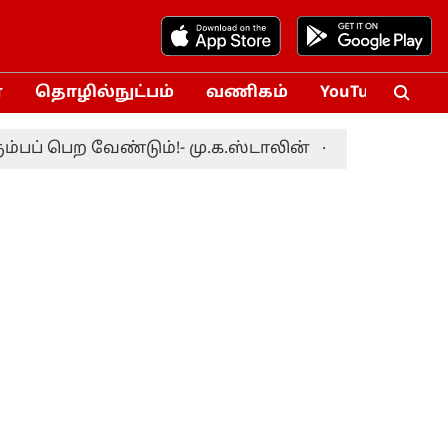
்
தொழில்நுட்பம்
வணிகம்
YouTube
Vox
பெற வேண்டும்!- மு.க.ஸ்டாலின்
இலங்கைக்கு எதிர