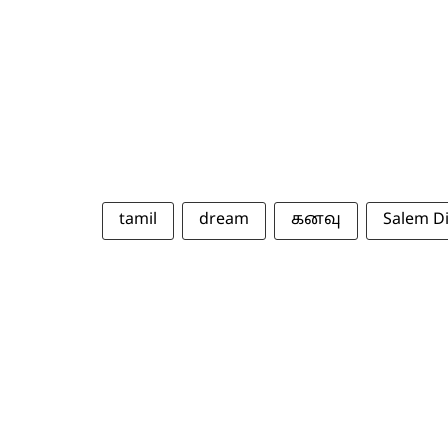
tamil
dream
கனவு
Salem Di