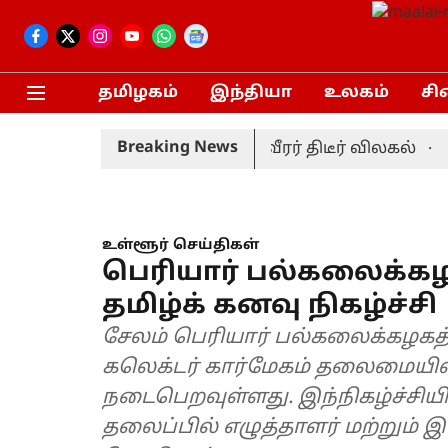
தமிழகம்
இந்தியா
உலகம்
சி
Breaking News
ெஸ்ட் தொடர்: முன்னணி வீரர் திடீர் விலகல்
சிறு
உள்ளூர் செய்திகள்
பெரியார் பல்கலைக்கழ
தமிழ்க் கனவு நிகழ்ச்சி
சேலம் பெரியார் பல்கலைக்கழகத்தில் “மாபெரும் தமிழ் கனவு” நிகழ்ச்சி
கலெக்டர் கார்மேகம் தலைமையில் நாளை காலை 9 மணிக்கு
நடைபெறவுள்ளது. இந்நிகழ்ச்சி
தலைப்பில் எழுத்தாளர் மற்றும் இயக்குநர் பாரதி க