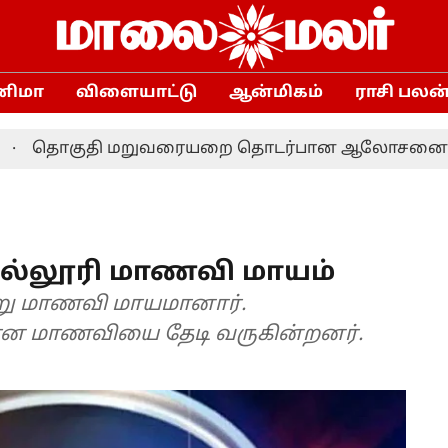
னிமா
விளையாட்டு
ஆன்மிகம்
ராசி பலன
ுதி மறுவரையறை தொடர்பான ஆலோசனை: தமிழக எம்.ப
ல்லூரி மாணவி மாயம்
்று மாணவி மாயமானார்.
மான மாணவியை தேடி வருகின்றனர்.