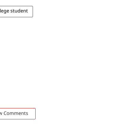
llege student
w Comments