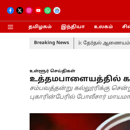
தமிழகம்
இந்தியா
உலகம்
சி
Breaking News
ும் 20-ம் தேதி நடைபெறும்: தேர்தல் ஆணையம்
தொக
உள்ளூர் செய்திகள்
உத்தமபாளையத்தில் க
சம்பவத்தன்று கல்லூரிக்கு சென
புகாரின்பேரில் போலீசார் மாய