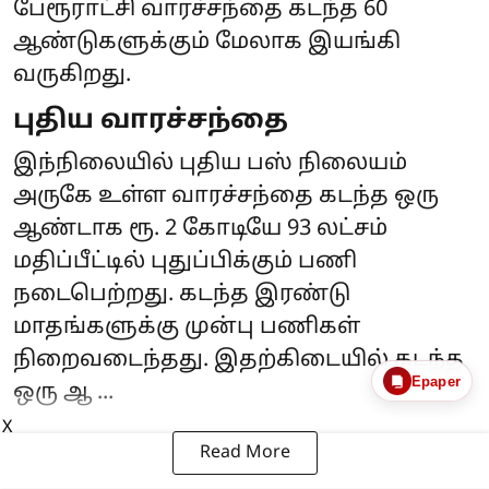
பேரூராட்சி வாரச்சந்தை கடந்த 60
ஆண்டுகளுக்கும் மேலாக இயங்கி
வருகிறது.
புதிய வாரச்சந்தை
இந்நிலையில் புதிய பஸ் நிலையம்
அருகே உள்ள வாரச்சந்தை கடந்த ஒரு
ஆண்டாக ரூ. 2 கோடியே 93 லட்சம்
மதிப்பீட்டில் புதுப்பிக்கும் பணி
நடைபெற்றது. கடந்த இரண்டு
மாதங்களுக்கு முன்பு பணிகள்
நிறைவடைந்தது. இதற்கிடையில் கடந்த
Epaper
ஒரு ஆ ...
X
Read More