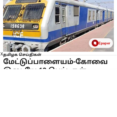
Epaper
X
தமிழக செய்திகள்
மேட்டுப்பாளையம்-கோவை
இடையே 12 பெட்டிகள்
கொண்ட மெமு ரெயில்
விரைவில் இயக்கம்
Published on
:
06 Aug 2026, 11:48 am
சேலம் ரெயில்வே கோட்டத்தில்