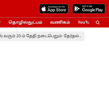
்
தொழில்நுட்பம்
வணிகம்
YouTube
Vox
ம் 20-ம் தேதி நடைபெறும்: தேர்தல் ஆணையம்
தொகு