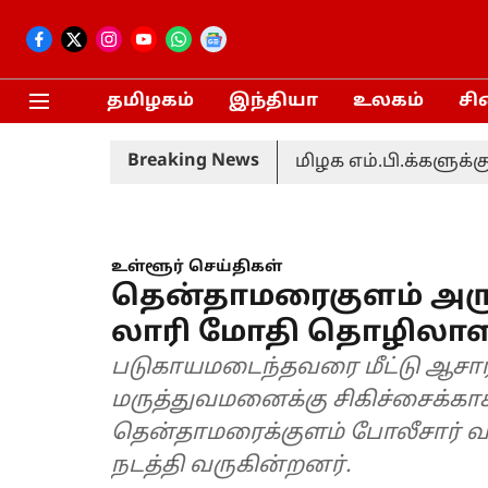
தமிழகம்
இந்தியா
உலகம்
சி
Breaking News
்பான ஆலோசனை: தமிழக எம்.பி.க்களுக்கு முதல்வ
உள்ளூர் செய்திகள்
தென்தாமரைகுளம் அருக
லாரி மோதி தொழிலாளி
படுகாயமடைந்தவரை மீட்டு ஆசாரி
மருத்துவமனைக்கு சிகிச்சைக்காக
தென்தாமரைக்குளம் போலீசார் வ
நடத்தி வருகின்றனர்.