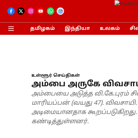
தமிழகம்
இந்தியா
உலகம்
சி
உள்ளூர் செய்திகள்
அம்பை அருகே விவச
அம்பையை அடுத்த வி.கே.புரம் சிவ
மாரியப்பன் (வயது 47). விவசாயி.
அடிமையானதாக கூறப்படுகிறது.
கண்டித்துள்ளனர்.