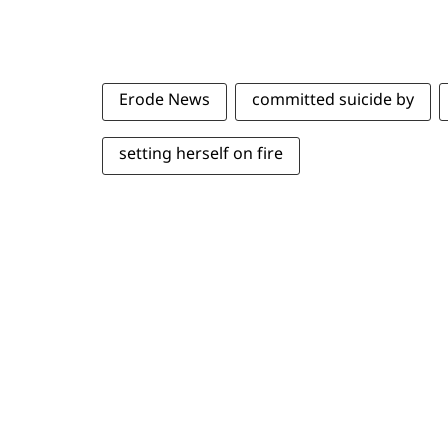
Erode News
committed suicide by
setting herself on fire