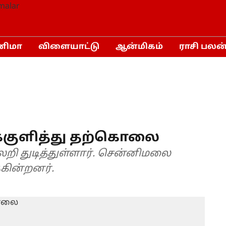
னிமா
விளையாட்டு
ஆன்மிகம்
ராசி பலன
ீக்குளித்து தற்கொலை
 அலறி துடித்துள்ளார். சென்னிமலை
கின்றனர்.