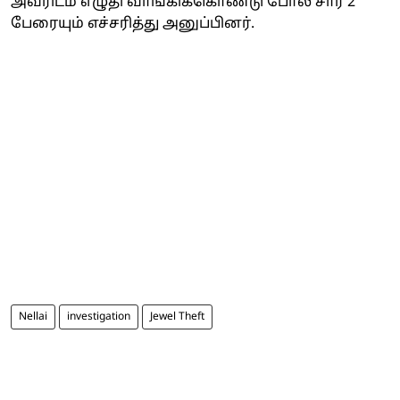
அவரிடம் எழுதி வாங்கிக்கொண்டு போலீ சார் 2
பேரையும் எச்சரித்து அனுப்பினர்.
Nellai
investigation
Jewel Theft