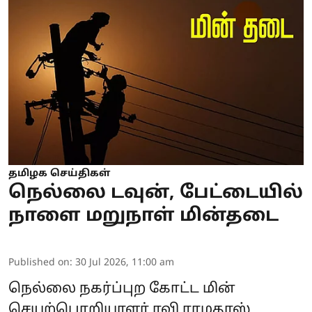
தமிழக செய்திகள்
நெல்லை டவுன், பேட்டையில்
நாளை மறுநாள் மின்தடை
Published on
:
30 Jul 2026, 11:00 am
நெல்லை நகர்ப்புற கோட்ட மின்
செயற்பொறியாளர் ரவி ராமதாஸ்