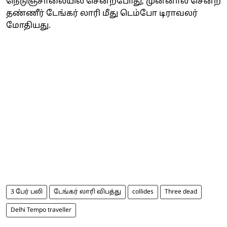
நெடுஞ்சாலையில் சென்றபோது, முன்னால் சென்ற
தண்ணீர் டேங்கர் லாரி மீது டெம்போ டிராவலர்
மோதியது.
3 பேர் பலி
டேங்கர் லாரி விபத்து
collides
Three dead
Delhi Tempo traveller