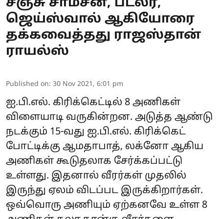
சஞ்சு சாம்சன், பட்லர்,
ஜெய்ஸ்வால் ஆகியோரை
தக்கவைத்தது ராஜஸ்தான்
ராயல்ஸ்
Published on
:
30 Nov 2021, 6:01 pm
ஐ.பி.எல். கிரிக்கெட்டில் 8 அணிகள்
விளையாடி வருகின்றன. அடுத்த ஆண்டு
நடக்கும் 15-வது ஐ.பி.எல். கிரிக்கெட்
போட்டிக்கு ஆமதாபாத், லக்னோ ஆகிய
அணிகள் கூடுதலாக சேர்க்கப்பட்டு
உள்ளது. இதனால் வீரர்கள் முதலில்
இருந்து ஏலம் விடப்பட இருக்கிறார்கள்.
ஒவ்வொரு அணியும் ஏற்கனவே உள்ள 8