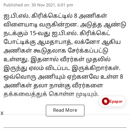
Published on
:
30 Nov 2021, 6:01 pm
ஐ.பி.எல். கிரிக்கெட்டில் 8 அணிகள்
விளையாடி வருகின்றன. அடுத்த ஆண்டு
நடக்கும் 15-வது ஐ.பி.எல். கிரிக்கெட்
போட்டிக்கு ஆமதாபாத், லக்னோ ஆகிய
அணிகள் கூடுதலாக சேர்க்கப்பட்டு
உள்ளது. இதனால் வீரர்கள் முதலில்
இருந்து ஏலம் விடப்பட இருக்கிறார்கள்.
ஒவ்வொரு அணியும் ஏற்கனவே உள்ள 8
அணிகள் தலா நான்கு வீரர்களை
தக்கவைத்துக் கொள்ள முடியும்.
Epaper
Read More
X