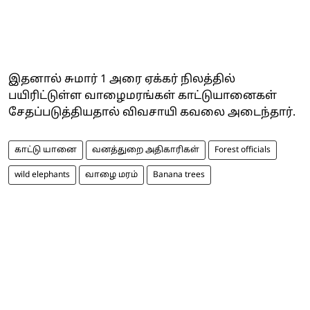
இதனால் சுமார் 1 அரை ஏக்கர் நிலத்தில்
பயிரிட்டுள்ள வாழைமரங்கள் காட்டுயானைகள்
சேதப்படுத்தியதால் விவசாயி கவலை அடைந்தார்.
காட்டு யானை
வனத்துறை அதிகாரிகள்
Forest officials
wild elephants
வாழை மரம்
Banana trees