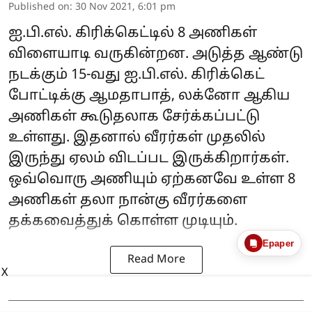
Published on
:
30 Nov 2021, 6:01 pm
ஐ.பி.எல். கிரிக்கெட்டில் 8 அணிகள்
விளையாடி வருகின்றன. அடுத்த ஆண்டு
நடக்கும் 15-வது ஐ.பி.எல். கிரிக்கெட்
போட்டிக்கு ஆமதாபாத், லக்னோ ஆகிய
அணிகள் கூடுதலாக சேர்க்கப்பட்டு
உள்ளது. இதனால் வீரர்கள் முதலில்
இருந்து ஏலம் விடப்பட இருக்கிறார்கள்.
ஒவ்வொரு அணியும் ஏற்கனவே உள்ள 8
அணிகள் தலா நான்கு வீரர்களை
தக்கவைத்துக் கொள்ள முடியும்.
Epaper
Read More
X