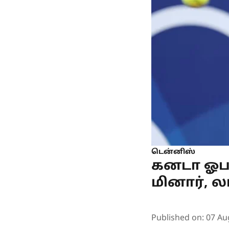
டென்னிஸ்
கனடா ஓபன
மினார், 
Published on
:
07 Au