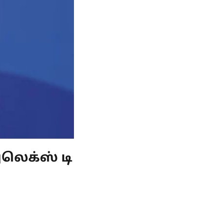
லெக்ஸ் டி