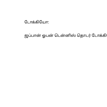
டோக்கியோ:
ஜப்பான் ஓபன் டென்னிஸ் தொடர் டோக்க