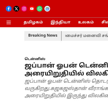
தமிழகம்
இந்தியா
உலகம்
சி
Breaking News
திரும்பப் பெற்றார் முதலமைச்சர் மனைவி சங்கீதா!
டென்னிஸ்
ஜப்பான் ஓபன் டென்னி
அரையிறுதியில் விலக
ஜப்பான் ஓபன் டென்னிஸ் தொடர
வருகிறது.கஜகஜஸ்தான் வீராங
அரையிறுதியில் இருந்து விலகின