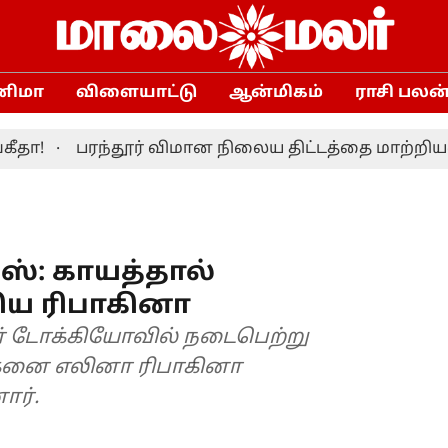
னிமா
விளையாட்டு
ஆன்மிகம்
ராசி பலன
பரந்தூர் விமான நிலைய திட்டத்தை மாற்றியமைக்க த
ஸ்: காயத்தால்
ிய ரிபாகினா
் டோக்கியோவில் நடைபெற்று
்கனை எலினா ரிபாகினா
ார்.