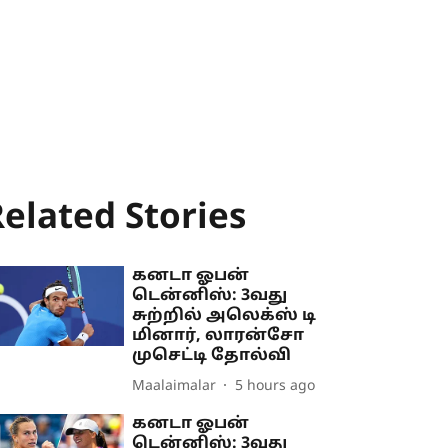
elated Stories
கனடா ஓபன்
டென்னிஸ்: 3வது
சுற்றில் அலெக்ஸ் டி
மினார், லாரன்சோ
முசெட்டி தோல்வி
Maalaimalar
5 hours ago
கனடா ஓபன்
டென்னிஸ்: 3வது