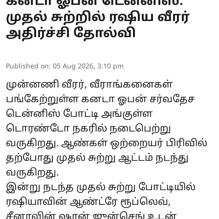
கனடா ஓபன் டென்னிஸ்:
முதல் சுற்றில் ரஷிய வீரர்
அதிர்ச்சி தோல்வி
Published on
:
05 Aug 2026, 3:10 pm
முன்னணி வீரர், வீராங்கனைகள்
பங்கேற்றுள்ள கனடா ஓபன் சர்வதேச
டென்னிஸ் போட்டி அங்குள்ள
டொரண்டோ நகரில் நடைபெற்று
வருகிறது. ஆண்கள் ஒற்றையர் பிரிவில்
தற்போது முதல் சுற்று ஆட்டம் நடந்து
வருகிறது.
இன்று நடந்த முதல் சுற்று போட்டியில்
ரஷியாவின் ஆண்ட்ரே ரூப்லெவ்,
சீனாவின் ஷான் ஜுன்செங் உடன்