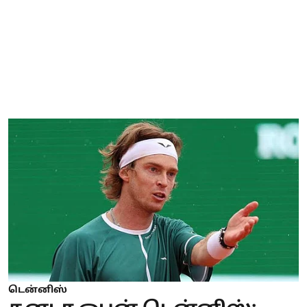
டென்னிஸ்