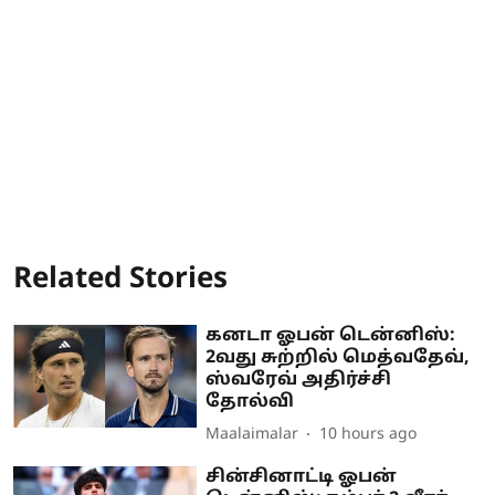
Related Stories
கனடா ஓபன் டென்னிஸ்:
2வது சுற்றில் மெத்வதேவ்,
ஸ்வரேவ் அதிர்ச்சி
தோல்வி
Maalaimalar
10 hours ago
சின்சினாட்டி ஓபன்