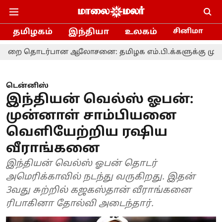
தமிழகம்
இந்தியா
உலகம்
சினிமா
பான ஆலோசனை: தமிழக எம்.பி.க்களுக்கு முதல்வர் விஜய
டென்னிஸ்
இந்தியன் வெல்ஸ் ஓபன்:
முன்னாள் சாம்பியனை
வெளியேற்றிய ரஷிய
வீராங்கனை
இந்தியன் வெல்ஸ் ஓபன் தொடர்
அமெரிக்காவில் நடந்து வருகிறது. இதன்
3வது சுற்றில் கஜகஸ்தான் வீராங்கனை
ரிபாகினா தோல்வி அடைந்தார்.