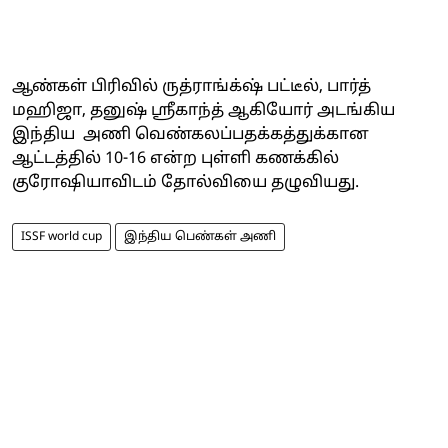
ஆண்கள் பிரிவில் ருத்ராங்க்‌ஷ் பட்டீல், பார்த்
மஹிஜா, தனுஷ் ஸ்ரீகாந்த் ஆகியோர் அடங்கிய
இந்திய அணி வெண்கலப்பதக்கத்துக்கான
ஆட்டத்தில் 10-16 என்ற புள்ளி கணக்கில்
குரோஷியாவிடம் தோல்வியை தழுவியது.
ISSF world cup
இந்திய பெண்கள் அணி