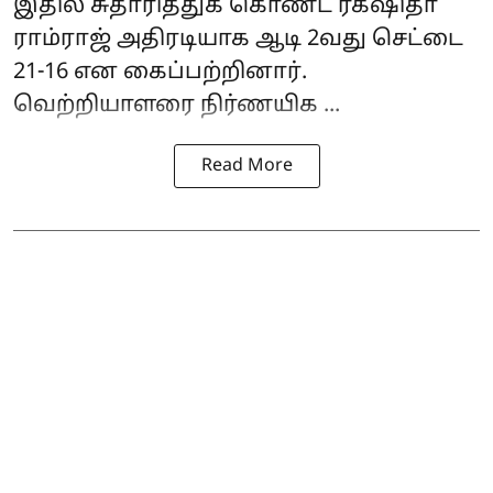
இதில் சுதாரித்துக் கொண்ட ரக்‌ஷிதா
ராம்ராஜ் அதிரடியாக ஆடி 2வது செட்டை
21-16 என கைப்பற்றினார்.
வெற்றியாளரை நிர்ணயிக ...
Read More