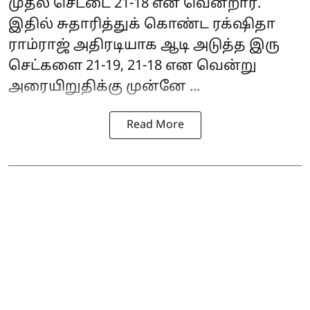
முதல் செட்டை 21-18 என வென்றார்.
இதில் சுதாரித்துக் கொண்ட ரக்‌ஷிதா
ராம்ராஜ் அதிரடியாக ஆடி அடுத்த இரு
செட்களை 21-19, 21-18 என வென்று
அரையிறுதிக்கு முன்னே ...
Read More