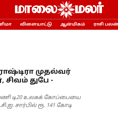
னிமா
விளையாட்டு
ஆன்மிகம்
ராசி பலன
ாராஷ்டிரா முதல்வர்
, சிவம் துபே -
அணி டி20 உலகக் கோப்பையை
ி.ஐ. சார்பில் ரூ. 141 கோடி