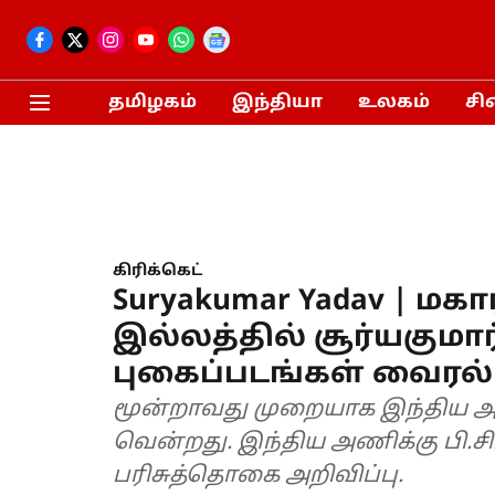
தமிழகம்
இந்தியா
உலகம்
சி
கிரிக்கெட்
Suryakumar Yadav | மக
இல்லத்தில் சூர்யகுமார்
புகைப்படங்கள் வைரல்
மூன்றாவது முறையாக இந்திய 
வென்றது. இந்திய அணிக்கு பி.சி.ச
பரிசுத்தொகை அறிவிப்பு.