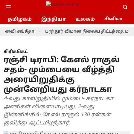
தமிழகம்
இந்தியா
உலகம்
சினிமா
 சங்கீதா!
பரந்தூர் விமான நிலைய திட்டத்தை மாற்றியமை
கிரிக்கெட்
ரஞ்சி டிராபி: கேஎல் ராகுல்
சதம்- மும்பையை வீழ்த்தி
அரையிறுதிக்கு
முன்னேறியது கர்நாடகா
4-வது காலிறுதியில் மும்பை- கர்நாடகா
அணிகள் விளையாடியது. 2-வது
இன்னிங்சில் கேஎல் ராகுல் 130 ரன்கள்
குவித்து ஆட்டமிழந்தார்.