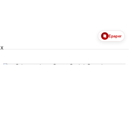
Epaper
X