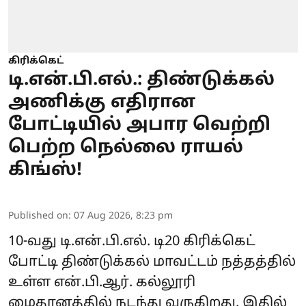
கிரிக்கெட்
டி.என்.பி.எல்.: திண்டுக்கல்
அணிக்கு எதிரான
போட்டியில் அபார வெற்றி
பெற்ற நெல்லை ராயல்
கிங்ஸ்!
Published on
:
07 Aug 2026, 8:23 pm
10-வது
டி.என்.பி.எல்.
டி20 கிரிக்கெட்
போட்டி திண்டுக்கல் மாவட்டம் நத்தத்தில்
உள்ள என்.பி.ஆர். கல்லூரி
மைதானத்தில் நடந்து வருகிறது. இதில்