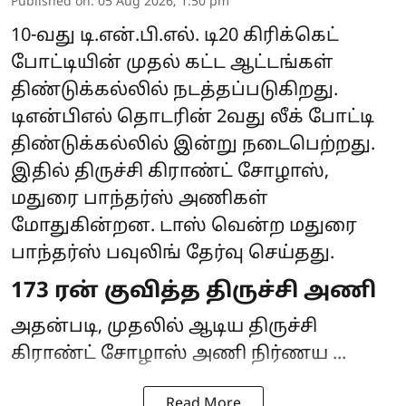
Published on
:
05 Aug 2026, 1:50 pm
10-வது டி.என்.பி.எல். டி20 கிரிக்கெட்
போட்டியின் முதல் கட்ட ஆட்டங்கள்
திண்டுக்கல்லில் நடத்தப்படுகிறது.
டிஎன்பிஎல் தொடரின் 2வது லீக் போட்டி
திண்டுக்கல்லில் இன்று நடைபெற்றது.
இதில் திருச்சி கிராண்ட் சோழாஸ்,
மதுரை பாந்தர்ஸ் அணிகள்
மோதுகின்றன. டாஸ் வென்ற மதுரை
பாந்தர்ஸ் பவுலிங் தேர்வு செய்தது.
173 ரன் குவித்த திருச்சி அணி
அதன்படி, முதலில் ஆடிய திருச்சி
கிராண்ட் சோழாஸ் அணி நிர்ணய ...
Read More