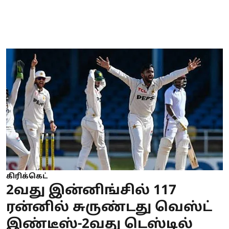
கிரிக்கெட்
2வது இன்னிங்சில் 117
ரன்னில் சுருண்டது வெஸ்ட்
இண்டீஸ்-2வது டெஸ்டில்