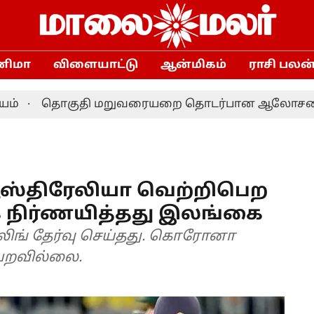
னிமா
விளையாட்டு
ஆன்மிகம்
ராசி பலன
தொகுதி மறுவரையறை தொடர்பான ஆலோசனை: தமிழக எம
ஆஸ்திரேலியா வெற்றிபெற
 நிர்ணயித்தது இலங்கை
லிங் தேர்வு செய்தது. கொரோனா
ெறவில்லை.