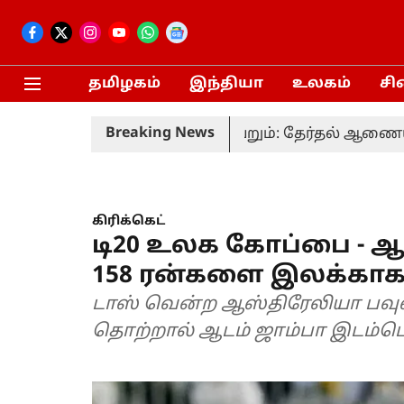
தமிழகம்
இந்தியா
உலகம்
சி
Breaking News
் வரும் 20-ம் தேதி நடைபெறும்: தேர்தல் ஆணையம்
கிரிக்கெட்
டி20 உலக கோப்பை - 
158 ரன்களை இலக்காக
டாஸ் வென்ற ஆஸ்திரேலியா பவு
தொற்றால் ஆடம் ஜாம்பா இடம்ப