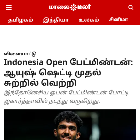
தமிழகம்
இந்தியா
உலகம்
சினிமா
விளையாட்டு
Indonesia Open பேட்மிண்டன்:
ஆயுஷ் ஷெட்டி முதல்
சுற்றில் வெற்றி
இந்தோனேசிய ஓபன் பேட்மிண்டன் போட்டி
ஜகார்த்தாவில் நடந்து வருகிறது.