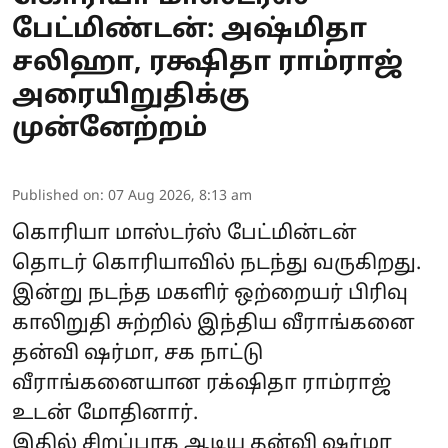
பேட்மிண்டன்: அஷ்மிதா
சலிஹா, ரக்ஷிதா ராம்ராஜ்
அரையிறுதிக்கு
முன்னேற்றம்
Published on
:
07 Aug 2026, 8:13 am
கொரியா மாஸ்டர்ஸ் பேட்மின்டன்
தொடர் கொரியாவில் நடந்து வருகிறது.
இன்று நடந்த மகளிர் ஒற்றையர் பிரிவு
காலிறுதி சுற்றில் இந்திய வீராங்கனை
தன்வி ஷர்மா, சக நாட்டு
வீராங்கனையான ரக்‌ஷிதா ராம்ராஜ்
உடன் மோதினார்.
இதில் சிறப்பாக ஆடிய தன்வி ஷர்மா