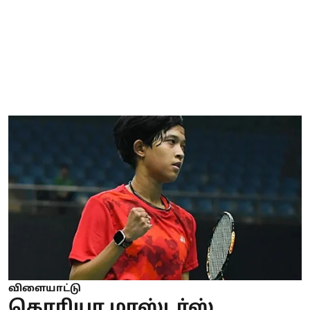
விளையாட்டு
கொரியா மாஸ்டர்ஸ்