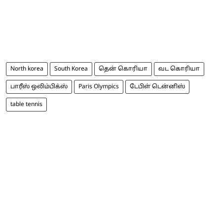
North korea
South Korea
தென் கொரியா
வட கொரியா
பாரீஸ் ஒலிம்பிக்ஸ்
Paris Olympics
டேபிள் டென்னிஸ்
table tennis