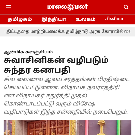
தமிழகம்
இந்தியா
உலகம்
சினிமா
்தை மாற்றியமைக்க தமிழ்நாடு அரசு கோரவில்லை - நாடாளுமன
ஆன்மிக களஞ்சியம்
சுவாசினிகன் வழிபடும்
சுந்தர கணபதி
சிவ வைணவ ஆலய சர்த்தங்கள் பிரதிஷ்டை
செய்யப்பட்டுள்ளன. விநாயக நவராத்திரி
என விநாயகர் சதுர்த்தி முதல்
கொண்டாடப்பட்டு வரும் விசேஷ
வழிபாடுகள் இந்த சன்னதியில் நடைபெறும்.