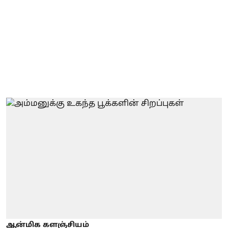
ஆன்மிக களஞ்சியம்