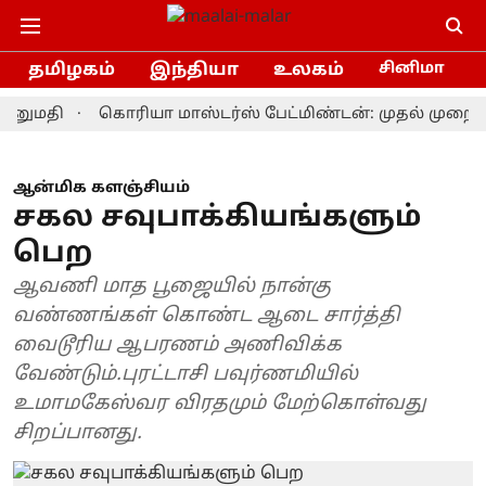
தமிழகம்
இந்தியா
உலகம்
சினிமா
தி
கொரியா மாஸ்டர்ஸ் பேட்மிண்டன்: முதல் முறையாக ச
ஆன்மிக களஞ்சியம்
சகல சவுபாக்கியங்களும்
பெற
ஆவணி மாத பூஜையில் நான்கு
வண்ணங்கள் கொண்ட ஆடை சார்த்தி
வைடூரிய ஆபரணம் அணிவிக்க
வேண்டும்.புரட்டாசி பவுர்ணமியில்
உமாமகேஸ்வர விரதமும் மேற்கொள்வது
சிறப்பானது.