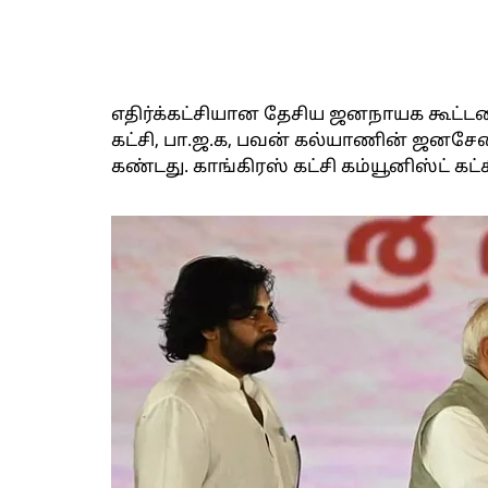
எதிர்க்கட்சியான தேசிய ஜனநாயக கூட்டணி
கட்சி, பா.ஜ.க, பவன் கல்யாணின் ஜனசே
கண்டது. காங்கிரஸ் கட்சி கம்யூனிஸ்ட் க