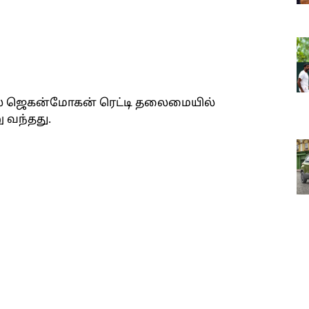
் ஜெகன்மோகன் ரெட்டி தலைமையில்
 வந்தது.