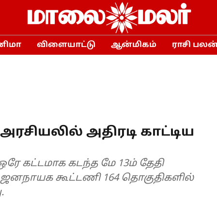
னிமா
விளையாட்டு
ஆன்மிகம்
ராசி பலன
 அரசியலில் அதிரடி காட்டிய
ஒரே கட்டமாக கடந்த மே 13ம் தேதி
ிய ஜனநாயக கூட்டணி 164 தொகுதிகளில்
.