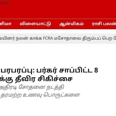
னிமா
விளையாட்டு
ஆன்மிகம்
ராசி பலன
் நலன் காக்க FCRA மசோதாவை திரும்பப் பெற வேண்டு
ரபரப்பு: பர்கர் சாப்பிட்ட 8
்கு தீவிர சிகிச்சை
் அதிரடி சோதனை நடத்தி
்த தரமற்ற உணவு பொருட்களை