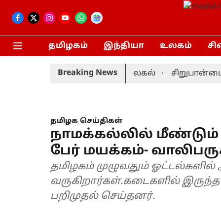
தமிழகம்
இந்தியா
உலகம்
சி
Breaking News
: முன்னணி வீரர் திடீர் விலகல்
சிறுபான்மையினர
தமிழக செய்திகள்
நாமக்கல்லில் மீண்டும் ப
பேர் மயக்கம்- வாலிபருக
தமிழகம் முழுவதும் ஓட்டல்களில
வருகிறார்கள்.கடைகளில் இருந
பறிமுதல் செய்தனர்.