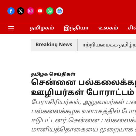
தமிழகம்
இந்தியா
உலகம்
சி
Breaking News
ிமான நிலைய திட்டத்தை மாற்றியமைக்க தமிழ்நாடு அர
தமிழக செய்திகள்
சென்னை பல்கலைக்கழக
ஊழியர்கள் போராட்டம்
பேராசிரியர்கள், அலுவலர்கள் 
பல்கலைக்கழக வளாகத்தில் போரா
ஈடுபட்டனர்.சென்னை பல்கலைக்க
மானியத்தொகையை முறையாக வழ