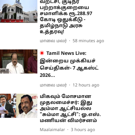
வறட்சி, குடிநீர்
பற்றாக்குறையை
சமாளிக்க ரூ.288.97
கோடி ஒதுக்கீடு -
தமிழ்நாடு அரசு
உத்தரவு!
மாலை மலர்
58 minutes ago
Tamil News Live:
இன்றைய முக்கியச்
செய்திகள்- 7 ஆகஸ்ட்
2026...
மாலை மலர்
12 hours ago
மிகவும் மோசமான
முதலமைச்சர்: இது
அம்மா ஆட்சியல்ல
"சும்மா ஆட்சி": ஓ.எஸ்.
மணியன் விமர்சனம்
Maalaimalar
3 hours ago