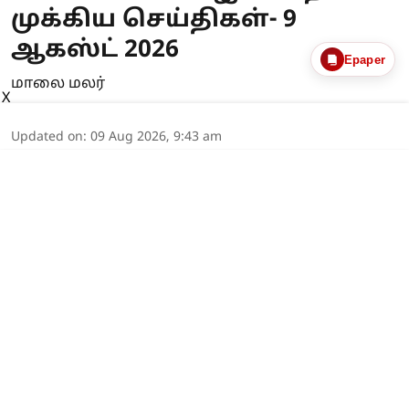
முக்கிய செய்திகள்- 9
ஆகஸ்ட் 2026
Epaper
மாலை மலர்
X
Updated on
:
09 Aug 2026, 9:43 am
வதந்திகளுக்கு முற்றுப்புள்ளி.. ஈரான்
உச்ச தலைவர் மொஜ்தபா காமேனியின்
வீடியோ வெளியீடு!
*"மொஜ்தபா காமெனியின் மரணம்
குறித்து விரைவில் செய்தி வந்தாலும்
ஆச்சரியப்படுவதற்கில்லை" - தி
ஜெருசலேம் போஸ்ட்
*ரகசிய இடத்தில் அவருக்கு சிகிச்சை
அளிக்கப்பட்டு வருவதாகவும் கூறப்ப ...